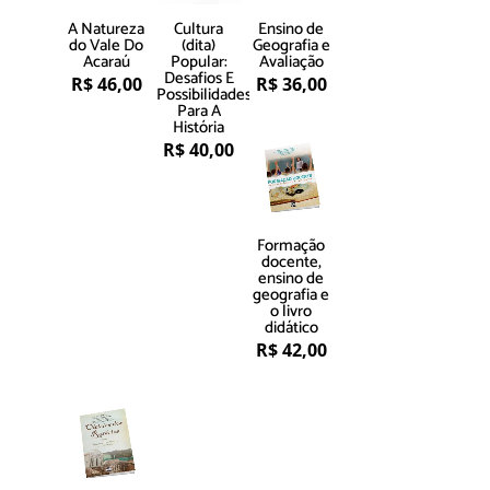
A Natureza
Cultura
Ensino de
do Vale Do
(dita)
Geografia e
Acaraú
Popular:
Avaliação
Desafios E
R$
46,00
R$
36,00
Possibilidades
Para A
História
R$
40,00
Formação
docente,
ensino de
geografia e
o livro
didático
R$
42,00