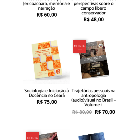
Jericoacoara, memória e
perspectivas sobre o
narração
campo libero
conservador
R$
60,00
R$
48,00
OFERTA
Sociologia e Iniciação à
Trajetórias pessoais na
Docência no Ceará
antropologia
(audio)visual no Brasil –
R$
75,00
Volume 1
R$
70,00
R$
80,00
OFERTA