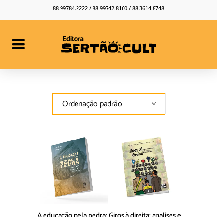
88 99784.2222 / 88 99742.8160 / 88 3614.8748
Ordenação padrão
A educação pela pedra:
Giros à direita: analises e