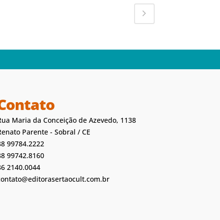
Contato
Rua Maria da Conceição de Azevedo, 1138
Renato Parente - Sobral / CE
88 99784.2222
88 99742.8160
86 2140.0044
contato@editorasertaocult.com.br