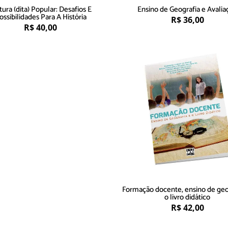
tura (dita) Popular: Desafios E
Ensino de Geografia e Avalia
ossibilidades Para A História
R$
36,00
R$
40,00
Formação docente, ensino de geo
o livro didático
R$
42,00