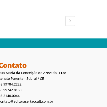
Contato
Rua Maria da Conceição de Azevedo, 1138
Renato Parente - Sobral / CE
88 99784.2222
88 99742.8160
86 2140.0044
contato@editorasertaocult.com.br