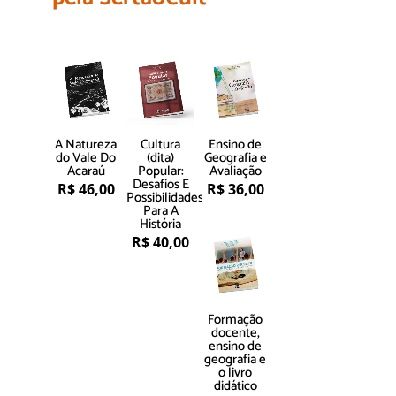
A Natureza
Cultura
Ensino de
do Vale Do
(dita)
Geografia e
Acaraú
Popular:
Avaliação
Desafios E
R$
46,00
R$
36,00
Possibilidades
Para A
História
R$
40,00
Formação
docente,
ensino de
geografia e
o livro
didático