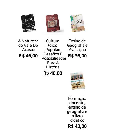
A Natureza
Cultura
Ensino de
do Vale Do
(dita)
Geografia e
Acaraú
Popular:
Avaliação
Desafios E
R$
46,00
R$
36,00
Possibilidades
Para A
História
R$
40,00
Formação
docente,
ensino de
geografia e
o livro
didático
R$
42,00